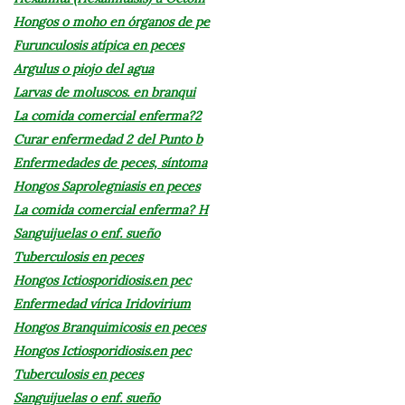
Hongos o moho en órganos de pe
Furunculosis atípica en peces
Argulus o piojo del agua
Larvas de moluscos. en branqui
La comida comercial enferma?2
Curar enfermedad 2 del Punto b
Enfermedades de peces, síntoma
Hongos Saprolegniasis en peces
La comida comercial enferma? H
Sanguijuelas o enf. sueño
Tuberculosis en peces
Hongos Ictiosporidiosis.en pec
Enfermedad vírica Iridovirium
Hongos Branquimicosis en peces
Hongos Ictiosporidiosis.en pec
Tuberculosis en peces
Sanguijuelas o enf. sueño