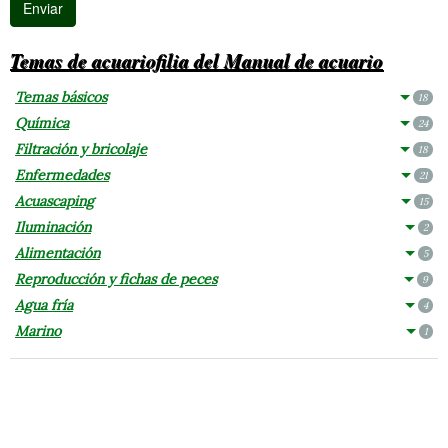
Temas de acuariofilia del Manual de acuario
Temas básicos
18
Química
24
Filtración y bricolaje
18
Enfermedades
21
Acuascaping
15
Iluminación
2
Alimentación
5
Reproducción y fichas de peces
9
Agua fría
4
Marino
1