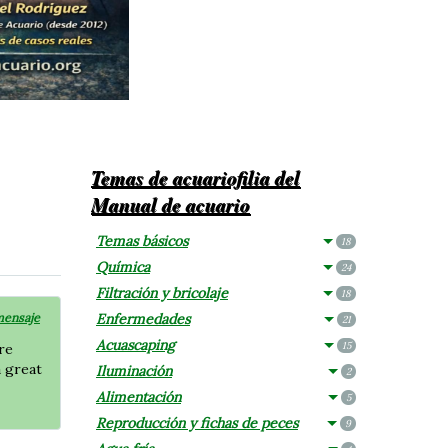
Temas de acuariofilia del
Manual de acuario
Temas básicos
18
Química
24
Filtración y bricolaje
18
mensaje
Enfermedades
21
Acuascaping
15
re
a great
Iluminación
2
Alimentación
5
Reproducción y fichas de peces
9