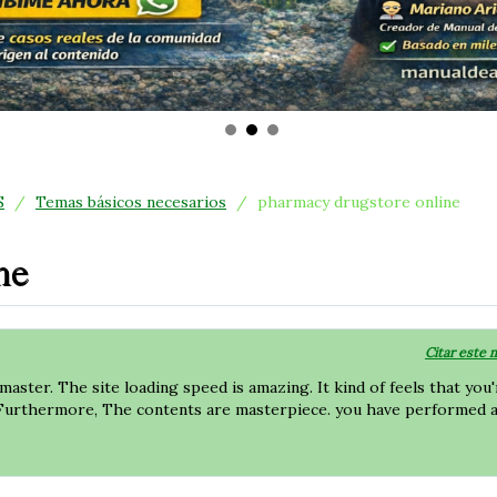
S
/
Temas básicos necesarios
/
pharmacy drugstore online
ne
Citar este 
master. The site loading speed is amazing. It kind of feels that you'
k. Furthermore, The contents are masterpiece. you have performed 