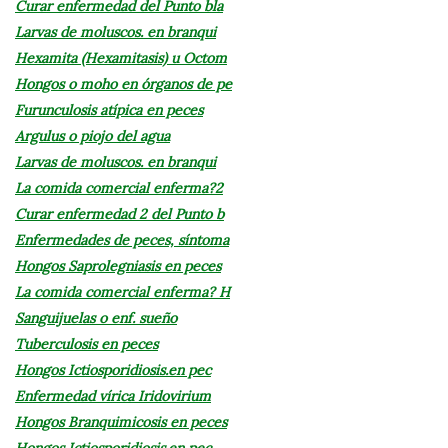
Curar enfermedad del Punto bla
Larvas de moluscos. en branqui
Hexamita (Hexamitasis) u Octom
Hongos o moho en órganos de pe
Furunculosis atípica en peces
Argulus o piojo del agua
Larvas de moluscos. en branqui
La comida comercial enferma?2
Curar enfermedad 2 del Punto b
Enfermedades de peces, síntoma
Hongos Saprolegniasis en peces
La comida comercial enferma? H
Sanguijuelas o enf. sueño
Tuberculosis en peces
Hongos Ictiosporidiosis.en pec
Enfermedad vírica Iridovirium
Hongos Branquimicosis en peces
Hongos Ictiosporidiosis.en pec