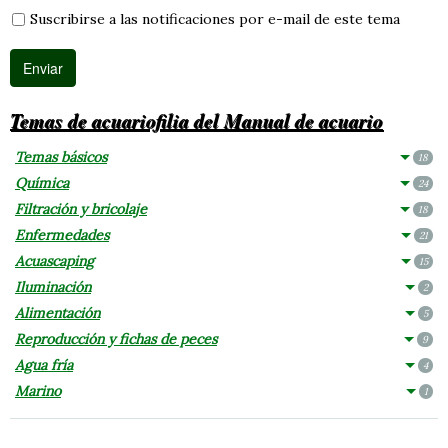
Suscribirse a las notificaciones por e-mail de este tema
Temas de acuariofilia del Manual de acuario
Temas básicos
18
Química
24
Filtración y bricolaje
18
Enfermedades
21
Acuascaping
15
Iluminación
2
Alimentación
5
Reproducción y fichas de peces
9
Agua fría
4
Marino
1