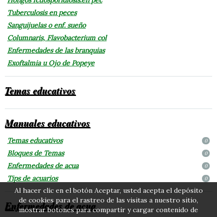
Tuberculosis en peces
Sanguijuelas o enf. sueño
Columnaris, Flavobacterium col
Enfermedades de las branquias
Exoftalmia u Ojo de Popeye
Temas educativos
Manuales educativos
Temas educativos
0
Bloques de Temas
0
Enfermedades de acua
0
Tips de acuarios
0
Al hacer clic en el botón Aceptar, usted acepta el depósito
de cookies para el rastreo de las visitas a nuestro sitio,
Enfermedades de acua
mostrar botones para compartir y cargar contenido de