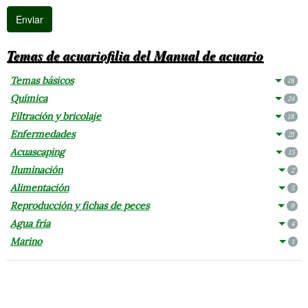
Temas de acuariofilia del Manual de acuario
Temas básicos
18
Química
24
Filtración y bricolaje
18
Enfermedades
21
Acuascaping
15
Iluminación
2
Alimentación
5
Reproducción y fichas de peces
9
Agua fría
4
Marino
1