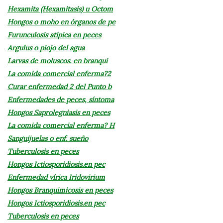
Hexamita (Hexamitasis) u Octom
Hongos o moho en órganos de pe
Furunculosis atípica en peces
Argulus o piojo del agua
Larvas de moluscos. en branqui
La comida comercial enferma?2
Curar enfermedad 2 del Punto b
Enfermedades de peces, síntoma
Hongos Saprolegniasis en peces
La comida comercial enferma? H
Sanguijuelas o enf. sueño
Tuberculosis en peces
Hongos Ictiosporidiosis.en pec
Enfermedad vírica Iridovirium
Hongos Branquimicosis en peces
Hongos Ictiosporidiosis.en pec
Tuberculosis en peces