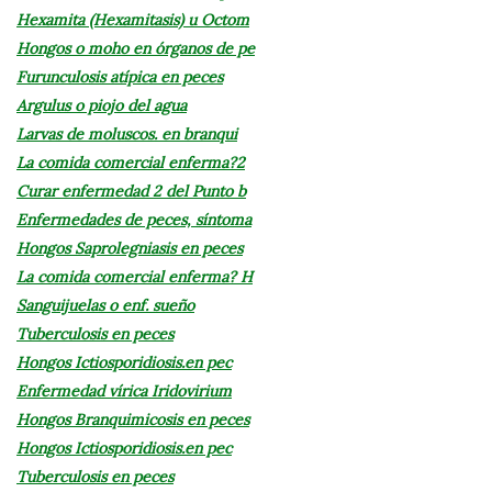
Hexamita (Hexamitasis) u Octom
Hongos o moho en órganos de pe
Furunculosis atípica en peces
Argulus o piojo del agua
Larvas de moluscos. en branqui
La comida comercial enferma?2
Curar enfermedad 2 del Punto b
Enfermedades de peces, síntoma
Hongos Saprolegniasis en peces
La comida comercial enferma? H
Sanguijuelas o enf. sueño
Tuberculosis en peces
Hongos Ictiosporidiosis.en pec
Enfermedad vírica Iridovirium
Hongos Branquimicosis en peces
Hongos Ictiosporidiosis.en pec
Tuberculosis en peces