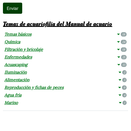
Temas de acuariofilia del Manual de acuario
Temas básicos
18
Química
24
Filtración y bricolaje
18
Enfermedades
21
Acuascaping
15
Iluminación
2
Alimentación
5
Reproducción y fichas de peces
9
Agua fría
4
Marino
1