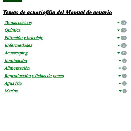
Temas de acuariofilia del Manual de acuario
Temas básicos
18
Química
24
Filtración y bricolaje
18
Enfermedades
21
Acuascaping
15
Iluminación
2
Alimentación
5
Reproducción y fichas de peces
9
Agua fría
4
Marino
1