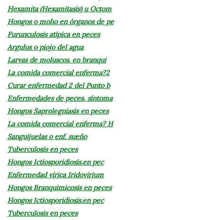
Hexamita (Hexamitasis) u Octom
Hongos o moho en órganos de pe
Furunculosis atípica en peces
Argulus o piojo del agua
Larvas de moluscos. en branqui
La comida comercial enferma?2
Curar enfermedad 2 del Punto b
Enfermedades de peces, síntoma
Hongos Saprolegniasis en peces
La comida comercial enferma? H
Sanguijuelas o enf. sueño
Tuberculosis en peces
Hongos Ictiosporidiosis.en pec
Enfermedad vírica Iridovirium
Hongos Branquimicosis en peces
Hongos Ictiosporidiosis.en pec
Tuberculosis en peces