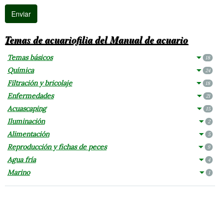
Temas de acuariofilia del Manual de acuario
Temas básicos
18
Química
24
Filtración y bricolaje
18
Enfermedades
21
Acuascaping
15
Iluminación
2
Alimentación
5
Reproducción y fichas de peces
9
Agua fría
4
Marino
1