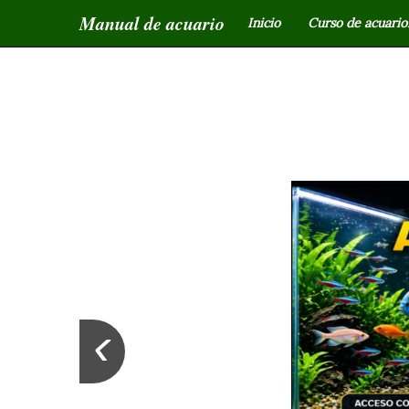
Manual de acuario
Inicio
Curso de acuariof
‹