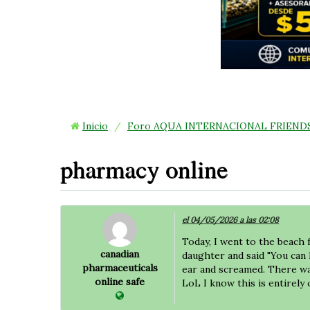
Inicio
/
Foro AQUA INTERNACIONAL FRIEND
pharmacy online
el 04/05/2026 a las 02:08
Today, I went to the beach f
canadian
daughter and said "You can h
pharmaceuticals
ear and screamed. There was
online safe
LoL I know this is entirely 