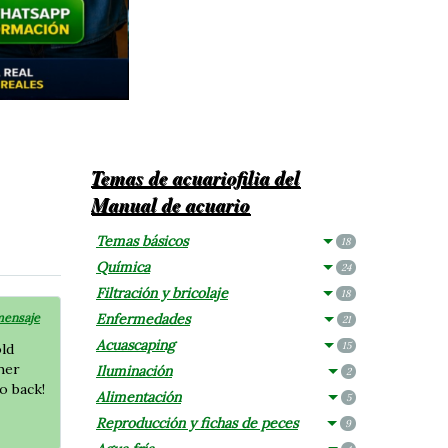
Temas de acuariofilia del
Manual de acuario
Temas básicos
18
Química
24
Filtración y bricolaje
18
mensaje
Enfermedades
21
Acuascaping
15
old
 her
Iluminación
2
o back!
Alimentación
5
Reproducción y fichas de peces
9