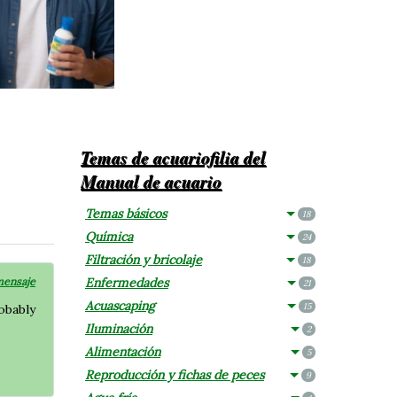
Temas de acuariofilia del
Manual de acuario
Temas básicos
18
Química
24
Filtración y bricolaje
18
mensaje
Enfermedades
21
Acuascaping
15
robably
Iluminación
2
Alimentación
5
Reproducción y fichas de peces
9