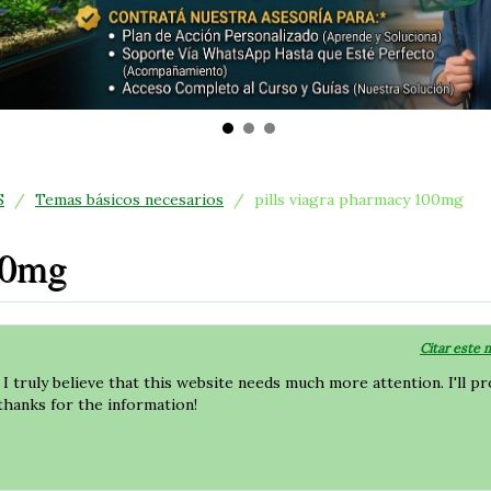
S
/
Temas básicos necesarios
/
pills viagra pharmacy 100mg
00mg
Citar este 
I truly believe that this website needs much more attention. I'll p
thanks for the information!