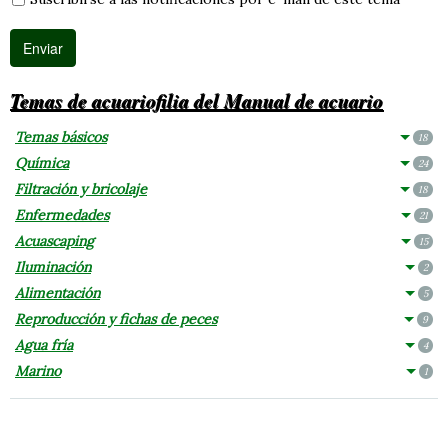
Temas de acuariofilia del Manual de acuario
Temas básicos
18
Química
24
Filtración y bricolaje
18
Enfermedades
21
Acuascaping
15
Iluminación
2
Alimentación
5
Reproducción y fichas de peces
9
Agua fría
4
Marino
1