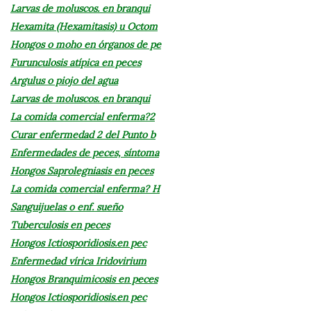
Larvas de moluscos. en branqui
Hexamita (Hexamitasis) u Octom
Hongos o moho en órganos de pe
Furunculosis atípica en peces
Argulus o piojo del agua
Larvas de moluscos. en branqui
La comida comercial enferma?2
Curar enfermedad 2 del Punto b
Enfermedades de peces, síntoma
Hongos Saprolegniasis en peces
La comida comercial enferma? H
Sanguijuelas o enf. sueño
Tuberculosis en peces
Hongos Ictiosporidiosis.en pec
Enfermedad vírica Iridovirium
Hongos Branquimicosis en peces
Hongos Ictiosporidiosis.en pec