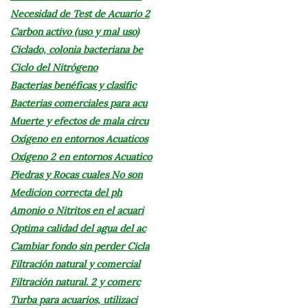
Necesidad de Test de Acuario 2
Carbon activo (uso y mal uso)
Ciclado, colonia bacteriana be
Ciclo del Nitrógeno
Bacterias benéficas y clasific
Bacterias comerciales para acu
Muerte y efectos de mala circu
Oxígeno en entornos Acuaticos
Oxígeno 2 en entornos Acuatico
Piedras y Rocas cuales No son
Medicion correcta del ph
Amonio o Nitritos en el acuari
Optima calidad del agua del ac
Cambiar fondo sin perder Cicla
Filtración natural y comercial
Filtración natural. 2 y comerc
Turba para acuarios, utilizaci