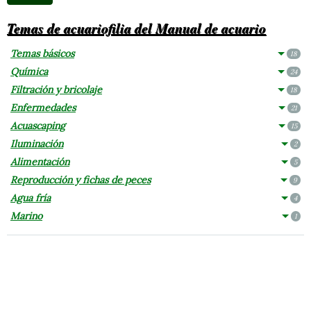
Temas de acuariofilia del Manual de acuario
Temas básicos
18
Química
24
Filtración y bricolaje
18
Enfermedades
21
Acuascaping
15
Iluminación
2
Alimentación
5
Reproducción y fichas de peces
9
Agua fría
4
Marino
1