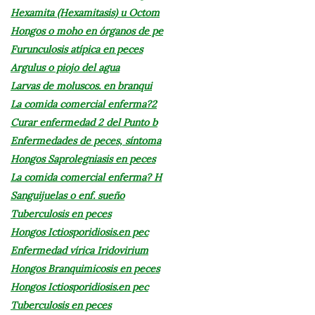
Hexamita (Hexamitasis) u Octom
Hongos o moho en órganos de pe
Furunculosis atípica en peces
Argulus o piojo del agua
Larvas de moluscos. en branqui
La comida comercial enferma?2
Curar enfermedad 2 del Punto b
Enfermedades de peces, síntoma
Hongos Saprolegniasis en peces
La comida comercial enferma? H
Sanguijuelas o enf. sueño
Tuberculosis en peces
Hongos Ictiosporidiosis.en pec
Enfermedad vírica Iridovirium
Hongos Branquimicosis en peces
Hongos Ictiosporidiosis.en pec
Tuberculosis en peces