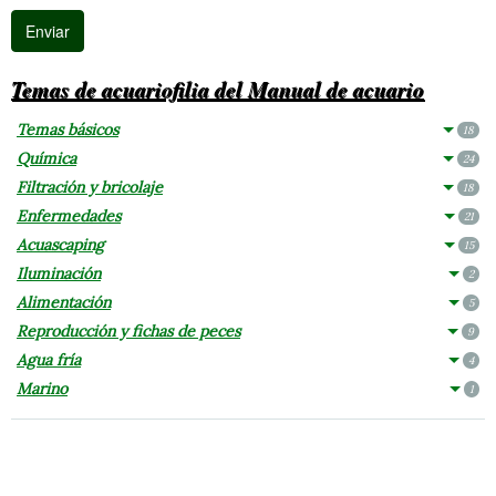
Temas de acuariofilia del Manual de acuario
Temas básicos
18
Química
24
Filtración y bricolaje
18
Enfermedades
21
Acuascaping
15
Iluminación
2
Alimentación
5
Reproducción y fichas de peces
9
Agua fría
4
Marino
1