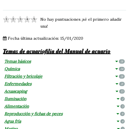
No hay puntuaciones ¡sé el primero añadir
1
2
3
4
5
una!
Fecha última actualización: 15/01/2020
Temas de acuariofilia del Manual de acuario
Temas básicos
18
Química
24
Filtración y bricolaje
18
Enfermedades
21
Acuascaping
15
Iluminación
2
Alimentación
5
Reproducción y fichas de peces
9
Agua fría
4
Marino
1