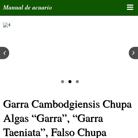
Manual de acuario
Inicio
Curso de acuariofilia
Manuales educativos
‹
›
Bloques de temas
Tips y enlaces
Foro de miembros
Garra Cambodgiensis Chupa
Atlas
Grupos Whatsapp
Algas “Garra”, “Garra
Inscribe tu email/Newsletter
Taeniata”, Falso Chupa
Whatsapp de administrador y asesor