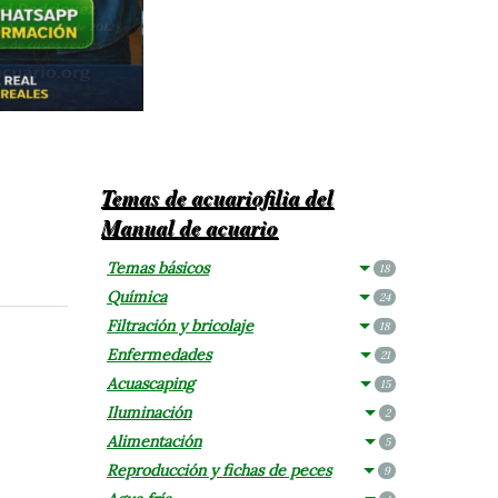
Temas de acuariofilia del
Manual de acuario
Temas básicos
18
Química
24
Filtración y bricolaje
18
Enfermedades
21
Acuascaping
15
Iluminación
2
Alimentación
5
Reproducción y fichas de peces
9