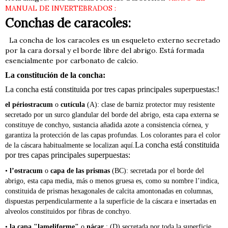
MANUAL DE INVERTEBRADOS :
Conchas de caracoles:
La concha de los caracoles es un esqueleto externo secretado
por la cara dorsal y el borde libre del abrigo. Está formada
esencialmente por carbonato de calcio.
La constitución de la concha
:
La concha está constituida por tres capas principales superpuestas:!
el périostracum
o
cutícula
(A): clase de barniz protector muy resistente
secretado por un surco glandular del borde del abrigo, esta capa externa se
constituye de conchyo, sustancia añadida azote a consistencia córnea, y
garantiza la protección de las capas profundas. Los colorantes para el color
La concha está constituida
de la cáscara habitualmente se localizan aquí.
por tres capas principales superpuestas:
•
l’ostracum
o
capa de las prismas
(BC): secretada por el borde del
abrigo, esta capa media, más o menos gruesa es, como su nombre l’indica,
constituida de prismas hexagonales de calcita amontonadas en columnas,
dispuestas perpendicularmente a la superficie de la cáscara e insertadas en
alveolos constituidos por fibras de conchyo.
•
la capa "lameliforme"
o
nácar
: (D) secretada por toda la superficie