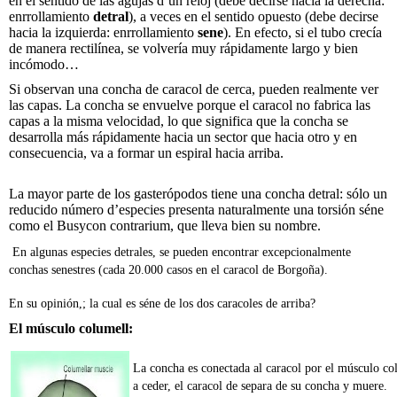
en el sentido de las agujas d’un reloj (debe decirse hacia la derecha:
enrrollamiento
detral
), a veces en el sentido opuesto (debe decirse
hacia la izquierda: enrrollamiento
sene
). En efecto, si el tubo crecía
de manera rectilínea, se volvería muy rápidamente largo y bien
incómodo…
Si observan una concha de caracol de cerca, pueden realmente ver
las capas. La concha se envuelve porque el caracol no fabrica las
capas a la misma velocidad, lo que significa que la concha se
desarrolla más rápidamente hacia un sector que hacia otro y en
consecuencia, va a formar un espiral hacia arriba.
La mayor parte de los gasterópodos tiene una concha detral: sólo un
reducido número d’especies presenta naturalmente una torsión séne
como el Busycon contrarium, que lleva bien su nombre.
En algunas especies detrales, se pueden encontrar excepcionalmente
conchas senestres (cada 20.000 casos en el caracol de Borgoña).
En su opinión,; la cual es séne de los dos caracoles de arriba?
El músculo columell
:
La concha es conectada al caracol por el músculo co
a ceder, el caracol de separa de su concha y muere.