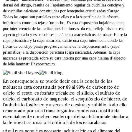
dorsal del abrigo, resulta de l’apilamiento regular de cuchillas conchyo y
de cuchillas calcáreas constituidas por lentejuelas cristalizadas d’arago.
Todas las capas son paralelas entre ellas y a la superficie de la cáscara,
imbricadas como las tejas d’un techo. Es esta disposición hojaldrada que,
por interferencia de las radiaciones luminosas, da este reflejo irisado, este
aspecto glosado y estos colores metálicos característicos del nácar. Entre la
capa prismática y la capa nacarada, existe una capa intermedia donde las
fibras de conchyo pasan progresivamente de la disposición antic (capa
prismática) a la disposición periclina (capa nacarada). Además, la capa
nacarada es protegida sobre su cara interna por una capa hialina d’aspecto
de leña laminar: l’hypostracum
En consequencia, se puede decir que la concha de los
moluscos está constituida por 89 al 99% de carbonato de
calcio: el resto, es fosfato tricálcico, el silicio, el sulfato de
calcio, el carbonato de magnesio, el sesquióxido de hierro, de
l’anhídrido fosfórico y a veces de cæsium y rubidio, todo ello
cementado por una trama orgánica condensa constituida
esencialmente conchyo, escleroproteína chitinoïdale similar a
la de nuestras unas o la cutícula de los escarabajos.
¡Aquí pues porqué es necesario incluir calcio en el alimento del