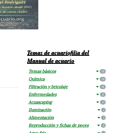
Temas de acuariofilia del
Manual de acuario
Temas básicos
18
Química
24
Filtración y bricolaje
18
Enfermedades
21
Acuascaping
15
Iluminación
2
Alimentación
5
Reproducción y fichas de peces
9
Agua fría